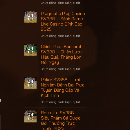
Chức năng bình luận bị tắt
ở
AE
Sexy
Pragmatic Play Casino
04
Casino
SV388 – Sảnh Game
Th7
SV388
Live Casino Đỉnh Cao
–
2025
Sảnh
Live
Chức năng bình luận bị tắt
ở
Casino
Pragmatic
Đẳng
Play
Chinh Phục Baccarat
Cấp,
04
Casino
Trải
SV388 – Chiến Lược
Th7
SV388
Nghiệm
Hiệu Quả, Thắng Lớn
–
Chân
Mỗi Ngày
Sảnh
Thực
Game
Chức năng bình luận bị tắt
ở
Live
Chinh
Casino
y
Phục
Poker SV388 – Trải
Đỉnh
04
Baccarat
Cao
Nghiệm Đánh Bài Trực
Th7
SV388
2025
Tuyến Đẳng Cấp Và
–
Kịch Tính
Chiến
g
Lược
Chức năng bình luận bị tắt
ở
Hiệu
Poker
Quả,
SV388
Roulette SV388 –
Thắng
04
–
Lớn
Siêu Phẩm Cá Cược
Th7
Trải
Mỗi
Đổi Thưởng Trực
Nghiệm
Ngày
Tuyến 2025
Đánh