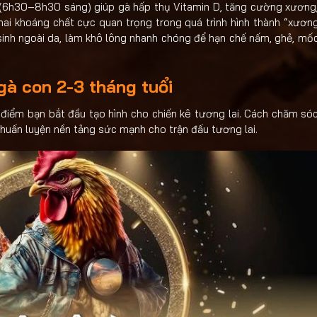
(6h30–8h30 sáng) giúp gà hấp thụ Vitamin D, tăng cường xương
hai khoáng chất cực quan trọng trong quá trình hình thành “xươn
ý sinh ngoài da, làm khô lông nhanh chóng để hạn chế nấm, ghẻ, mố
gà con 2-3 tháng tuổi
i điểm bạn bắt đầu tạo hình cho chiến kê tương lai. Cách chăm só
 huấn luyện nền tảng sức mạnh cho trận đấu tương lai.