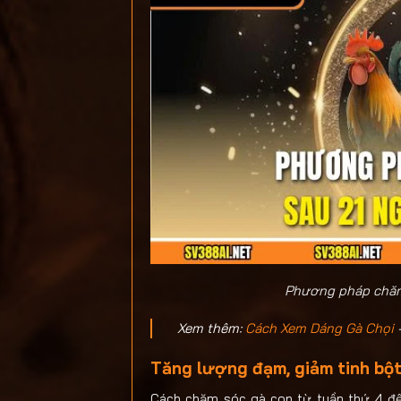
Phương pháp chăm
Xem thêm:
Cách Xem Dáng Gà Chọi
–
Tăng lượng đạm, giảm tinh bộ
Cách chăm sóc gà con từ tuần thứ 4 đ