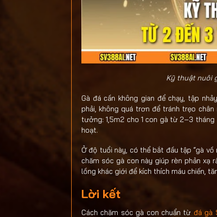
Kỹ thuật nuôi 
Gà đá cần không gian để chạy, tập nhả
phải, không quá trơn để tránh trẹo châ
tưởng: 1,5m2 cho 1 con gà từ 2–3 tháng 
hoạt.
Ở độ tuổi này, có thể bắt đầu tập “gà vồ
chăm sóc gà con này giúp rèn phản xạ rấ
lồng khác giới để kích thích máu chiến, 
Lời kết
Cách chăm sóc gà con chuẩn từ
đá gà