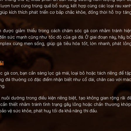
lươn tươi cùng trùng quế bổ sung, kết hợp cùng các loại rau xan
iúp kích thích phát triển cơ bắp chắc khỏe, đồng thời hỗ trợ tăn
ên được giảm thiểu trong cách chăm sóc gà con nhằm tránh hiệ
ến sức mạnh cũng như tốc độ của gà đá. Ở giai đoạn này, hãy b
plex cùng men sống, giúp gà tiêu hóa tốt, lớn nhanh, phát lôn
ái
 gà con, bạn cần sàng lọc gà mái, loại bỏ hoặc tách riêng để tậ
ống đá thường có đặc điểm nhận biết như cổ dài, chân cao với mà
ng.
uôi dưỡng trong điều kiện riêng biệt, tạo không gian rộng rãi đ
cần thiết nhằm tránh tình trạng gãy lông hoặc chấn thương khớp
o vệ sức khỏe, phát huy tối đa khả năng thi đấu.