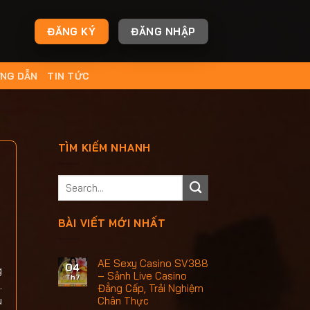
ĐĂNG KÝ
ĐĂNG NHẬP
NG DẪN
TIN TỨC
TÌM KIẾM NHANH
BÀI VIẾT MỚI NHẤT
AE Sexy Casino SV388
04
g
– Sảnh Live Casino
Th7
.
Đẳng Cấp, Trải Nghiệm
Chân Thực
u