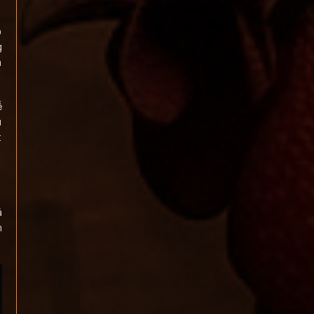
o
g
n
ễ
u
t
á
m